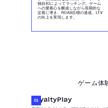
独自AIによってマッチング。ゲーム
への愛着心を醸成しながら長期的な
定着に導き、ROAS目標の達成、LTV
の向上を実現します。
ゲーム体
LoyaltyPlay
01