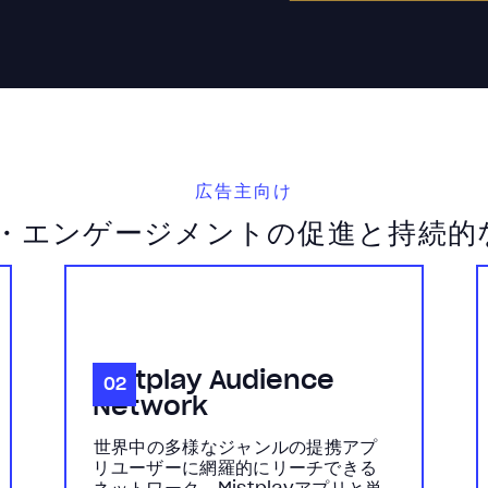
広告主向け
・エンゲージメントの促進と持続的な
Mistplay Audience
02
Network
世界中の多様なジャンルの提携アプ
リユーザーに網羅的にリーチできる