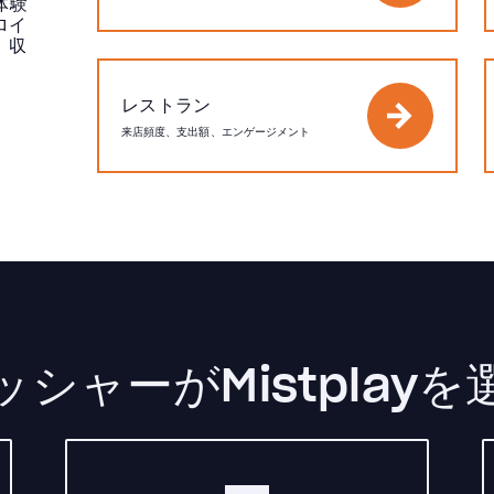
体験
ロイ
、収
レストラン
来店頻度、支出額、エンゲージメント
シャーがMistplay