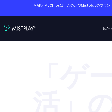
MAFとMyChipsは、このたびMistplay
広告
「ゲ
活」