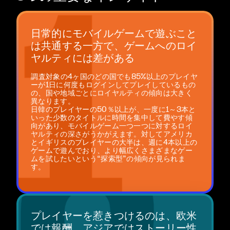
日常的にモバイルゲームで遊ぶこと
は共通する一方で、ゲームへのロイ
ヤルティには差がある
調査対象の4ヶ国のどの国でも85%以上のプレイヤ
ーが1日に何度もログインしてプレイしているもの
の、国や地域ごとにロイヤルティの傾向は大きく
異なります。
日韓のプレイヤーの50％以上が、一度に1～3本と
いった少数のタイトルに時間を集中して費やす傾
向があり、モバイルゲーム一つ一つに対するロイ
ヤルティの深さがうかがえます。対してアメリカ
とイギリスのプレイヤーの大半は、週に4本以上の
ゲームで遊んでおり、より幅広くさまざまなゲー
ムを試したいという“探索型”の傾向が見られま
す。
プレイヤーを惹きつけるのは、欧米
では報酬、アジアではストーリー性