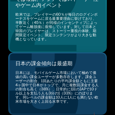
やゲーム内イベント
欧米では、プレイヤーの60％が毎日のログインボ
ーナスをゲームに戻る最重要理由に挙げており、
半数近く（45％）が同様のインセンティブによっ
てゲーム離脱後に復帰しています。対して日本と
韓国のプレイヤーは、ストーリー重視の体験、期
間限定イベント、限定コンテンツがより大きな動
機となっています。
日本の課金傾向は最盛期
日本には、モバイルゲーム市場において極めて価
値の高い課金ユーザーが多数存在します。課金ユ
ーザーの割合、1回あたりの平均課金額ともに主要
4ヶ国中で日本がトップで、月に複数回課金する人
の割合も高く（38%）、日常的に1回のIAPで10ド
ル以上を支払う人も3分の1（33%）にのぼりま
す。同レベルの課金額は10人に1人にも満たない欧
米市場を大きく上回る水準です。