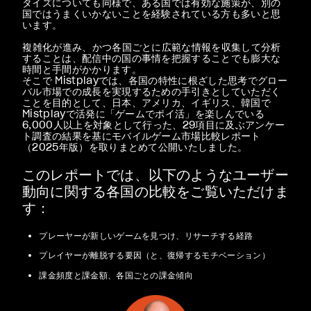
タイズについても同様で、ある国では有効な施策が、別の
国ではうまくいかないことを経験されている方も多いと思
います。
複雑化が進み、かつ各国ごとに広範な情報を収集して分析
することは、配信中の国の事情を把握することでも膨大な
時間と手間がかかります。
そこで Mistplayでは、各国の特性に根ざした思考でグロー
バル市場での成長を実現するための手引きとしていただく
ことを目的として、日本、アメリカ、イギリス、韓国で
Mistplayで活発に「ゲームでポイ活」を楽しんでいる
6,000人以上を対象として行った、29項目に及ぶアンケー
ト調査の結果を基にモバイルゲーム市場比較レポート
（2025年版）を取りまとめて公開いたしました。
このレポートでは、以下のようなユーザー
動向に関する各国の比較をご覧いただけま
す：
プレーヤーが新しいゲームを見つけ、リサーチする経路
プレイヤーが離脱する要因（と、復帰するモチベーション）
課金頻度と課金額、各国ごとの課金傾向