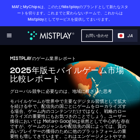
MAFとMyChipsは、このたびMistplayのブランドとして新たなスタ
ートを切ります。これまでと変わらないチームで、これからは
Mistplayとしてサービスを提供してまいります。
JA
お問い合わせ
MISTPLAYのゲーム業界レポート
2025年版モバイルゲーム市場
比較レポート
グローバル競争に必要なのは、地域に根ざした思考
モバイルゲームが世界中で主要なデジタル習慣として拡大
を続ける中で、配信先の国ごとにゲームをローカライズす
る場合、ゲーム内のコンテンツだけではなく、戦略のロー
カライズの重要性にもお気づきのことでしょう。ユーザー
獲得においては Metaや Googleは依然として中心的な存在
ですが、ゲームのジャンルや配信先の国によっては、質の
高いプレイヤーの獲得のために他のプラットフォームの重
要性も増してきています。これはエンゲージメントやマネ