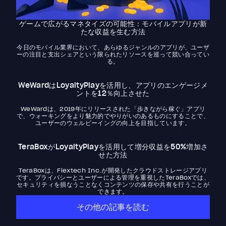
ゲームで広がるマネタイズの可能性：モバイルアプリが新
たな収益を生む方法
今日のモバイル業界において、あらゆるジャンルのアプリが、ユーザ
ーの注目と支出シェアという限られたリソースを巡って競い合ってい
る。
WeWardはLoyaltyPlayを活用し、アプリのエンゲージメ
ントを12％向上させた
WeWardは、2019年にリリースされた「歩きながら稼ぐ」アプリ
で、ウォーキングをより魅力的でやりがいのあるものにすることで、
ユーザーのウェルビーイングの向上を目指しています。
TeraBoxがLoyaltyPlayを活用して増分収益を50%増加さ
せた方法
TeraBoxは、Flextech Inc.が開発したクラウドストレージアプリ
です。プライバシーとユーザーによる管理を重視したTeraBoxでは、
セキュリティを損なうことなくコンテンツの保存や共有を行うことが
できます。
その他の記事を読む