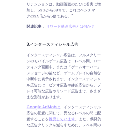
リテンションは、動画視聴のたびに着実に増
加し、53％から68％で、これはベンチマー
クの3.5倍から5倍である。"
関連記事
：
リワード動画広告とは何か？
3.インタースティシャル広告
インタースティシャル広告は、フルスクリー
ンのモバイルゲーム広告で、レベル間、ロー
ディング画面中、または「ゲームオーバー」
メッセージの後など、ゲームプレイの自然な
中断中に表示されます。インタースティシャ
ル広告には、ビデオ広告や静的広告から、プ
レイ可能な広告やリワード広告まで、さまざ
まな形態があります。
Google AdMobは
、インタースティシャル
広告の配置に関して、異なるレベルの間に配
置することを
推奨しています
。また、偶発的
な広告クリックを減らすために、レベル間の