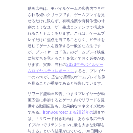
動画広告は、モバイルゲームの広告内で再生
される短いクリップです。ゲームプレイを見
せるだけに限らず、有料推薦や有料俳優の寸
劇のようなユーザー生成コンテンツで構成さ
れることもよくあります。これは、ゲームプ
レイだけに焦点を当てることなく、ビデオを
通じてゲームを宣伝する一般的な方法です
が、プレイヤーは「偽」のゲームプレイ映像
に苛立ちを覚えることを覚えておく必要があ
ります。実際、当社の
2023年モバイルゲー
ムロイヤルティレポートに
よると、プレイヤ
ーの72％が、広告で
実際の
ゲームプレイ映像
を見ることが重要であると報告しています。
リワード型動画広告、つまりプレイヤーが動
画広告に参加するとゲーム内でリワードを提
供する動画広告も、効果的なマネタイズ戦略
である。
ironSourceによる2021年の
調査で
は、「リワード付き動画は、あらゆる広告タ
イプの中でリテンションに最も大きな影響を
与える」という結果が出ている。30日間の