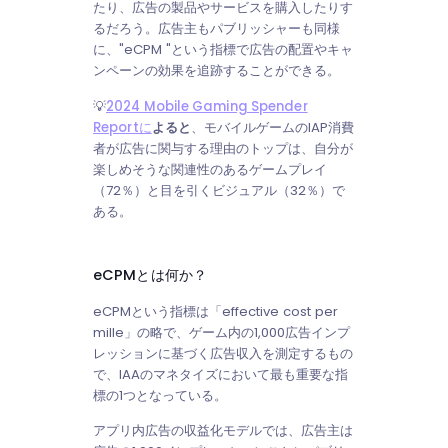
たり、広告の製品やサービスを購入したりす
るだろう。広告主もパブリッシャーも同様
に、"eCPM "という指標で広告の配置やキャ
ンペーンの効果を追跡することができる。
💡
2024 Mobile Gaming Spender
Reportに
よると
、モバイルゲームのIAP消費
者が広告に関与する理由のトップは、自分が
楽しめそうな関連性のあるゲームプレイ
（72％）と目を引くビジュアル（32％）で
ある。
eCPMとは何か？
eCPMという指標は「effective cost per
mille」の略で、ゲーム内の1,000広告インプ
レッションに基づく広告収入を測定するもの
で、IAAのマネタイズにおいて最も重要な指
標の1つとなっている。
アプリ内広告の収益化モデルでは、広告主は