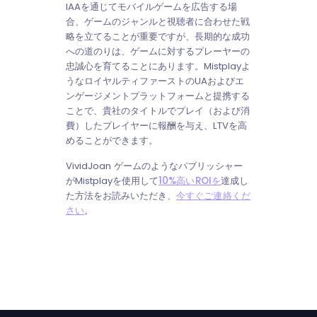
IAAを通じてモバイルゲームを広告する場
合、ゲームのジャンルと視聴者に合わせた戦
略を立てることが重要ですが、長期的な成功
への道のりは、ゲームに対するプレーヤーの
忠誠心を育てることにあります。Mistplayよ
うなロイヤルティファーストのUAおよびエ
ンゲージメントプラットフォームと提携する
ことで、貴社のタイトルでプレイ（および消
費）したプレイヤーに報酬を与え、LTVを高
めることができます。
VividJoan ゲームのようなパブリッシャー
がMistplayを使用して
10%高いROIを
達成し
た方法をお読みいただき、
今すぐご連絡くだ
さい
。