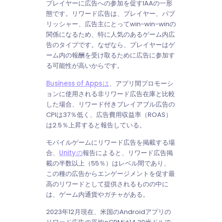
プレイヤーに広告への参加を促すIAAの一形
態です。リワード広告は、プレイヤー、パブ
リッシャー、広告主にとってwin-win-winの
関係になるため、特に人気のあるゲーム内広
告のタイプです。なぜなら、プレイヤーはゲ
ーム内の報酬を受け取るために広告に参加す
る可能性が高いからです。
Business of Appsは
、アプリ間プロモーシ
ョンに使用される非リワード広告在庫と比較
した場合、リワード付きプレイアブル広告の
CPIは37％低く、広告費用収益率（ROAS）
は2.5％上昇すると報告している。
モバイルゲームにリワード広告を掲載する場
合、
Unityの
報告によると、リワード広告掲
載の半数以上（55％）はレベル間であり、
この種の広告からエンゲージメントを促す最
高のリワードとして提供されるものの中に
は、ゲーム内通貨やガチャがある。
2023年12月現在、米国のAndroidアプリの