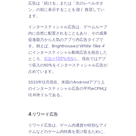
広告は「続ける」または「次のレベルボタ
ン」の前に表示することを
強く
推奨してい
ます。
インタースティシャル広告は、ゲームループ
内に自然に配置されることもあり、その成果
促進能力から人気のアプリ内広告タイプで
す。例えば、Brighthouseが
White Tiles 4
に
インタースティシャル動画広告を統合した
ところ、
収益が130%増加
し、現在ではアプ
リ収入の60%をインタースティシャル広告が
占めています。
2023年12月現在、米国のAndroidアプリ上
のインタースティシャル広告の平均eCPMは
12.81米ドルである。
4.リワード広告
リワード広告は、ゲーム内通貨や特別なアイ
テムなどのゲーム内特典を受け取るために、