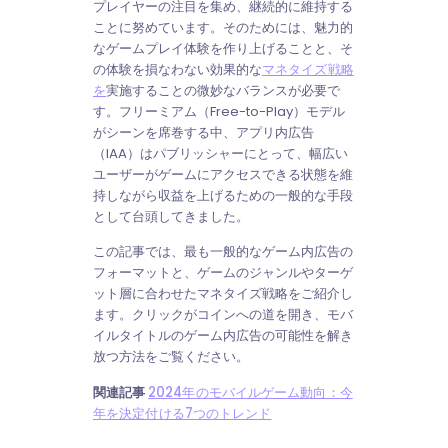
プレイヤーの注目を集め、継続的に維持する
ことに努めています。そのためには、魅力的
なゲームプレイ体験を作り上げることと、そ
の体験を損なわない効果的な
マネタイズ戦略
を
実施することの微妙なバランスが必要で
す。フリーミアム（Free-to-Play）モデル
がシーンを席巻する中、アプリ内広告
（IAA）はパブリッシャーにとって、幅広い
ユーザーがゲームにアクセスできる状態を維
持しながら収益を上げるための一般的な手段
として台頭してきました。
この記事では、最も一般的なゲーム内広告の
フォーマットと、ゲームのジャンルやターゲ
ット層に合わせたマネタイズ戦略をご紹介し
ます。クリックがコインへの道を開き、モバ
イルタイトルのゲーム内広告の可能性を解き
放つ方法をご覧ください。
関連記事
2024年のモバイルゲーム動向：今
年を決定付ける7つのトレンド