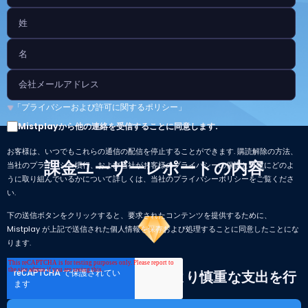
「プライバシーおよび許可に関するポリシー」
Mistplayから他の連絡を受信することに同意します.
お客様は、いつでもこれらの通信の配信を停止することができます. 購読解除の方法、
課金ユーザーレポートの内容
当社のプライバシー慣行、および当社がお客様のプライバシーの保護と尊重にどのよ
うに取り組んでいるかについて詳しくは、当社のプライバシーポリシーをご覧くださ
い.
下の送信ボタンをクリックすると、要求されたコンテンツを提供するために、
Mistplay が上記で送信された個人情報を保存および処理することに同意したことにな
ります.
2024年、課金ユーザーはより慎重な支出を行
う傾向に