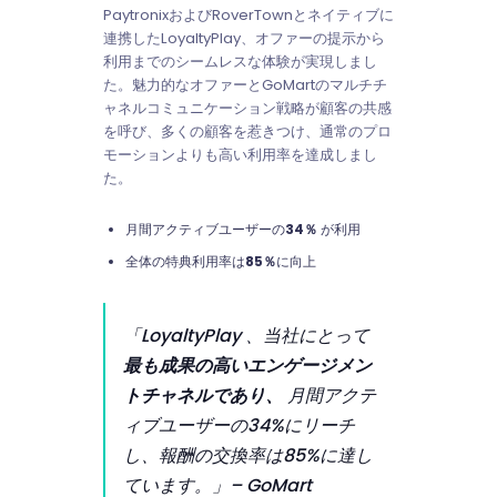
PaytronixおよびRoverTownとネイティブに
連携したLoyaltyPlay、オファーの提示から
利用までのシームレスな体験が実現しまし
た。魅力的なオファーとGoMartのマルチチ
ャネルコミュニケーション戦略が顧客の共感
を呼び、多くの顧客を惹きつけ、通常のプロ
モーションよりも高い利用率を達成しまし
た。
月間アクティブユーザーの
34％
が利用
全体の特典利用率は
85％
に向上
「LoyaltyPlay 、当社にとって
最も成果の高いエンゲージメン
トチャネルであり、
月間アクテ
ィブユーザーの34%にリーチ
し、報酬の交換率は85%に達し
ています。」
– GoMart