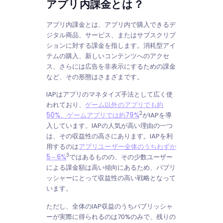
アプリ内課金とは？
アプリ内課金とは、アプリ内で購入できるデ
ジタル商品、サービス、またはサブスクリプ
ションに対する課金を指します。消耗型アイ
テムの購入、新しいコンテンツへのアクセ
ス、さらには広告を非表示にするための課金
など、その形態はさまざまです。
IAPはアプリのマネタイズ手法として広く使
われており、
ゲーム以外のアプリでも約
2
50%、ゲームアプリでは約79%
がIAPを導
入しています。IAPの人気が高い理由の一つ
は、その収益性の高さにあります。IAPを利
用するのは
アプリユーザー全体のうちわずか
3
5～6%
ではあるものの、その少数ユーザー
による課金額は高い傾向にあるため、パブリ
ッシャーにとって収益性の高い戦略となって
います。
ただし、全体のIAP収益のうちパブリッシャ
ーが実際に得られるのは70%のみで、残りの