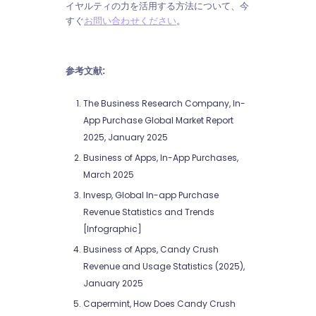
イヤルティの力を活用する方法について、今
すぐ
お問い合わせください
。
参考文献:
The Business Research Company, In-
App Purchase Global Market Report
2025, January 2025
Business of Apps, In-App Purchases,
March 2025
Invesp, Global In-app Purchase
Revenue Statistics and Trends
[Infographic]
Business of Apps, Candy Crush
Revenue and Usage Statistics (2025),
January 2025
Capermint, How Does Candy Crush