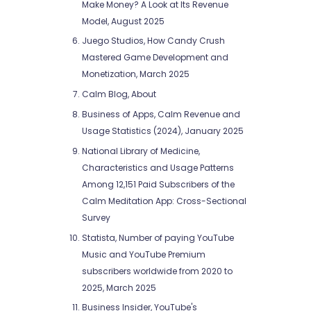
Make Money? A Look at Its Revenue
Model, August 2025
Juego Studios, How Candy Crush
Mastered Game Development and
Monetization, March 2025
Calm Blog, About
Business of Apps, Calm Revenue and
Usage Statistics (2024), January 2025
National Library of Medicine,
Characteristics and Usage Patterns
Among 12,151 Paid Subscribers of the
Calm Meditation App: Cross-Sectional
Survey
Statista, Number of paying YouTube
Music and YouTube Premium
subscribers worldwide from 2020 to
2025, March 2025
Business Insider, YouTube's