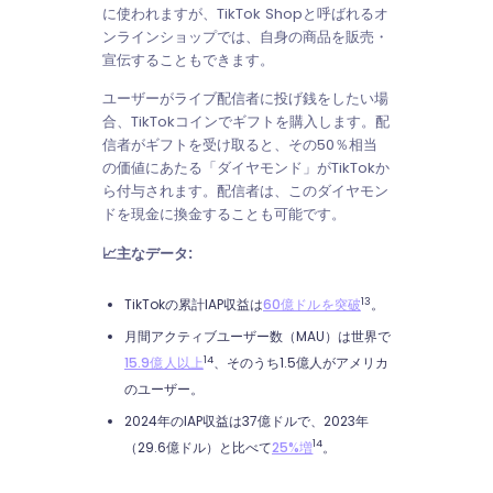
に使われますが、TikTok Shopと呼ばれるオ
ンラインショップでは、自身の商品を販売・
宣伝することもできます。
ユーザーがライブ配信者に投げ銭をしたい場
合、TikTokコインでギフトを購入します。配
信者がギフトを受け取ると、その50％相当
の価値にあたる「ダイヤモンド」がTikTokか
ら付与されます。配信者は、このダイヤモン
ドを現金に換金することも可能です。
📈主なデータ:
13
TikTokの累計IAP収益は
60億ドルを突破
。
月間アクティブユーザー数（MAU）は世界で
14
15.9億人以上
、そのうち1.5億人がアメリカ
のユーザー。
2024年のIAP収益は37億ドルで、2023年
14
（29.6億ドル）と比べて
25%増
。