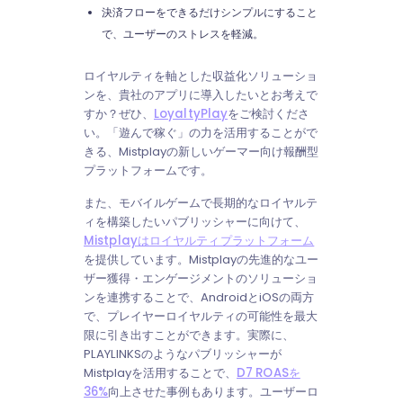
決済フローをできるだけシンプルにすること
で、ユーザーのストレスを軽減。
ロイヤルティを軸とした収益化ソリューショ
ンを、貴社のアプリに導入したいとお考えで
すか？ぜひ、
LoyaltyPlay
をご検討くださ
い。「遊んで稼ぐ」の力を活用することがで
きる、Mistplayの新しいゲーマー向け報酬型
プラットフォームです。
また、モバイルゲームで長期的なロイヤルテ
ィを構築したいパブリッシャーに向けて、
Mistplayはロイヤルティプラットフォーム
を提供しています。Mistplayの先進的なユー
ザー獲得・エンゲージメントのソリューショ
ンを連携することで、AndroidとiOSの両方
で、プレイヤーロイヤルティの可能性を最大
限に引き出すことができます。実際に、
PLAYLINKSのようなパブリッシャーが
Mistplayを活用することで、
D7 ROASを
36%
向上させた事例もあります。ユーザーロ