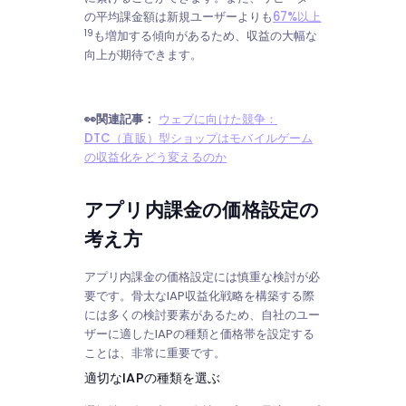
の平均課金額は新規ユーザーよりも
67%以上
19
も増加する傾向があるため、収益の大幅な
向上が期待できます。
👀関連記事：
ウェブに向けた競争：
DTC（直販）型ショップはモバイルゲーム
の収益化をどう変えるのか
アプリ内課金の価格設定の
考え方
アプリ内課金の価格設定には慎重な検討が必
要です。骨太なIAP収益化戦略を構築する際
には多くの検討要素があるため、自社のユー
ザーに適したIAPの種類と価格帯を設定する
ことは、非常に重要です。
適切なIAPの種類を選ぶ