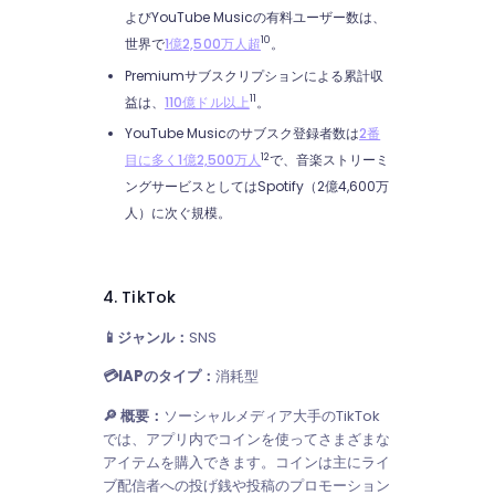
よびYouTube Musicの有料ユーザー数は、
10
世界で
1億2,500万人超
。
Premiumサブスクリプションによる累計収
11
益は、
110億ドル以上
。
YouTube Musicのサブスク登録者数は
2番
12
目に多く1億2,500万人
で、音楽ストリーミ
ングサービスとしてはSpotify（2億4,600万
人）に次ぐ規模。
4. TikTok
📱ジャンル：
SNS
💳IAPのタイプ：
消耗型
🔎 概要：
ソーシャルメディア大手のTikTok
では、アプリ内でコインを使ってさまざまな
アイテムを購入できます。コインは主にライ
ブ配信者への投げ銭や投稿のプロモーション