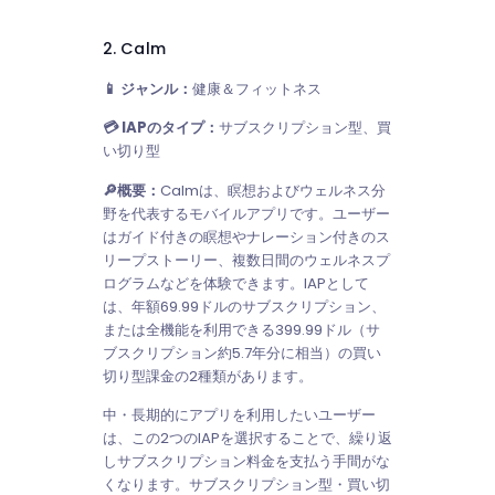
2. Calm
📱 ジャンル：
健康＆フィットネス
💳 IAPのタイプ：
サブスクリプション型、買
い切り型
🔎概要：
Calmは、瞑想およびウェルネス分
野を代表するモバイルアプリです。ユーザー
はガイド付きの瞑想やナレーション付きのス
リープストーリー、複数日間のウェルネスプ
ログラムなどを体験できます。IAPとして
は、年額69.99ドルのサブスクリプション、
または全機能を利用できる399.99ドル（サ
ブスクリプション約5.7年分に相当）の買い
切り型課金の2種類があります。
中・長期的にアプリを利用したいユーザー
は、この2つのIAPを選択することで、繰り返
しサブスクリプション料金を支払う手間がな
くなります。サブスクリプション型・買い切