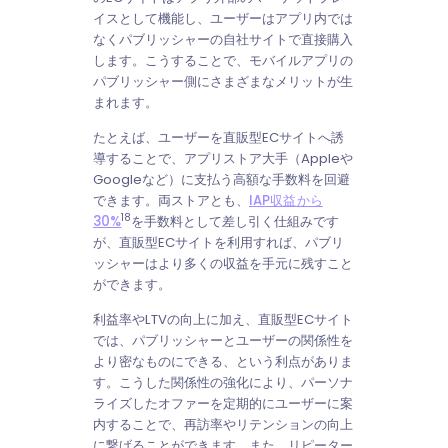
イスとして機能し、ユーザーはアプリ内では
なくパブリッシャーの自社サイトで直接購入
します。こうすることで、モバイルアプリの
パブリッシャー側にさまざまなメリットが生
まれます。
たとえば、ユーザーを直販型ECサイトへ誘
導することで、アプリストア大手（Appleや
Googleなど）に支払う高額な手数料を回避
できます。両ストアとも、
IAP収益から
18
30%
を手数料として差し引く仕組みです
が、直販型ECサイトを利用すれば、パブリ
ッシャーはより多くの収益を手元に残すこと
ができます。
利益率やLTVの向上に加え、直販型ECサイト
では、パブリッシャーとユーザーの関係性を
より密なものにできる、という利点がありま
す。こうした関係性の強化により、パーソナ
ライズしたオファーを定期的にユーザーに案
内することで、再訪率やリテンションの向上
に繋げることができます。また、リピーター