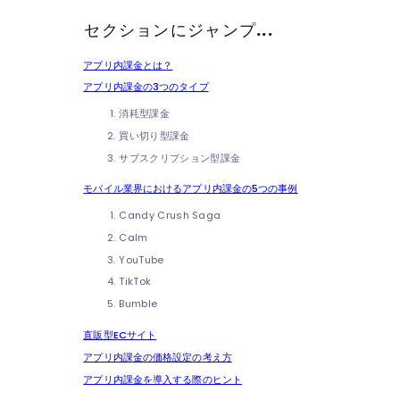
セクションにジャンプ...
アプリ内課金とは？
アプリ内課金の3つのタイプ
消耗型課金
買い切り型課金
サブスクリプション型課金
モバイル業界におけるアプリ内課金の5つの事例
Candy Crush Saga
Calm
YouTube
TikTok
Bumble
直販型ECサイト
アプリ内課金の価格設定の考え方
アプリ内課金を導入する際のヒント