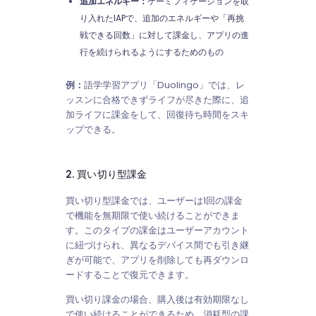
追加エネルギー：
ゲーミフィケーションを取
り入れたIAPで、追加のエネルギーや「再挑
戦できる回数」に対して課金し、アプリの進
行を続けられるようにするためのもの
例：
語学学習アプリ「Duolingo」では、レ
ッスンに合格できずライフが尽きた際に、追
加ライフに課金をして、回復待ち時間をスキ
ップできる。
2. 買い切り型課金
買い切り型課金では、ユーザーは1回の課金
で機能を無期限で使い続けることができま
す。このタイプの課金はユーザーアカウント
に紐づけられ、異なるデバイス間でも引き継
ぎが可能で、アプリを削除しても再ダウンロ
ードすることで復元できます。
買い切り課金の場合、購入後は有効期限なし
で使い続けることができるため、消耗型の課