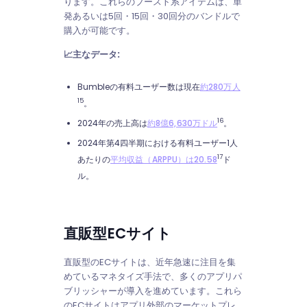
ります。これらのブースト系アイテムは、単
発あるいは5回・15回・30回分のバンドルで
購入が可能です。
📈主なデータ:
Bumbleの有料ユーザー数は現在
約280万人
15
。
16
2024年の売上高は
約8億6,630万ドル
。
2024年第4四半期における有料ユーザー1人
17
あたりの
平均収益（ARPPU）は20.58
ド
ル。
直販型ECサイト
直販型のECサイトは、近年急速に注目を集
めているマネタイズ手法で、多くのアプリパ
ブリッシャーが導入を進めています。これら
のECサイトはアプリ外部のマーケットプレ