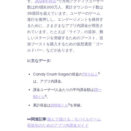
す。
2024年時点
で月間アクティブユーザー
数は約1億8,000万人、累計ダウンロード数は
36億回を超えています。ユーザーのゲーム
進行を後押しし、エンゲージメントを維持す
るために、さまざまなアプリ内課金が用意さ
れています。たとえば「ライフ」の追加、難
しいステージを突破するためのブースト、追
加ブーストを購入するための仮想通貨「ゴー
ルドバー」などがあります。
📈主なデータ:
5
Candy Crush Sagaの収益の
70％以上
は、アプリ内課金。
課金ユーザー1人あたりの平均課金額は
25〜
5
50ドル
。
6
累計収益は
200億ドル
を突破。
👀関連記事:
遊んで儲ける：モバイルゲーム
収益化のためのアプリ内課金ガイド