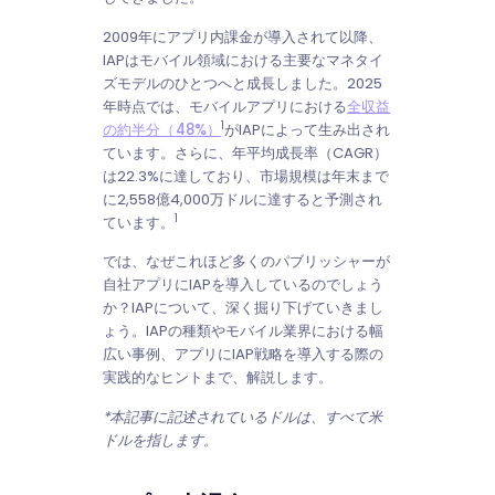
2009年にアプリ内課金が導入されて以降、
IAPはモバイル領域における主要なマネタイ
ズモデルのひとつへと成長しました。2025
年時点では、モバイルアプリにおける
全収益
1
の約半分（48%）
がIAPによって生み出され
ています。さらに、年平均成長率（CAGR）
は22.3%に達しており、市場規模は年末まで
に2,558億4,000万ドルに達すると予測され
1
ています。
では、なぜこれほど多くのパブリッシャーが
自社アプリにIAPを導入しているのでしょう
か？IAPについて、深く掘り下げていきまし
ょう。IAPの種類やモバイル業界における幅
広い事例、アプリにIAP戦略を導入する際の
実践的なヒントまで、解説します。
*本記事に記述されているドルは、すべて米
ドルを指します。