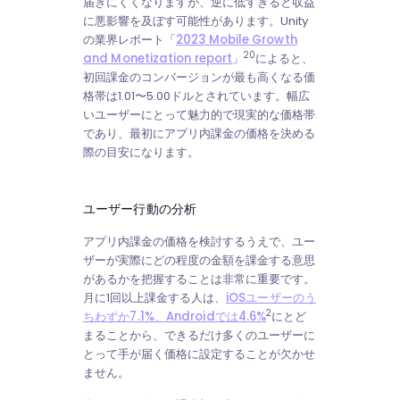
届きにくくなりますが、逆に低すぎると収益
に悪影響を及ぼす可能性があります。Unity
の業界レポート「
2023 Mobile Growth
20
and Monetization report
」
によると、
初回課金のコンバージョンが最も高くなる価
格帯は1.01〜5.00ドルとされています。幅広
いユーザーにとって魅力的で現実的な価格帯
であり、最初にアプリ内課金の価格を決める
際の目安になります。
ユーザー行動の分析
アプリ内課金の価格を検討するうえで、ユー
ザーが実際にどの程度の金額を課金する意思
があるかを把握することは非常に重要です。
月に1回以上課金する人は、
iOSユーザーのう
2
ちわずか7.1%、Androidでは4.6%
にとど
まることから、できるだけ多くのユーザーに
とって手が届く価格に設定することが欠かせ
ません。