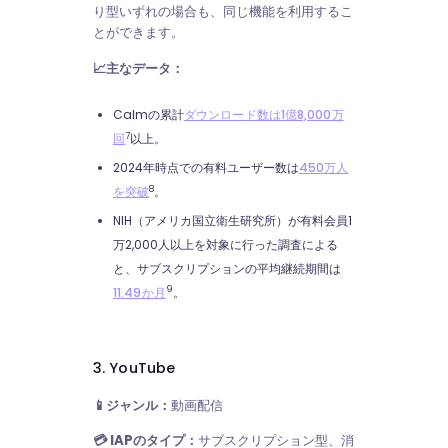
り型いずれの場合も、同じ機能を利用するこ
とができます。
📈主なデータ：
Calmの累計
ダウンロード数は1億8,000万
7
回
以上。
2024年時点での有料ユーザー数は
450万人
8
を突破
。
NIH（アメリカ国立衛生研究所）が有料会員1
万2,000人以上を対象に行った調査による
と、サブスクリプションの平均継続期間は
9
11.49か月
。
3. YouTube
📱ジャンル：
動画配信
💳 IAPのタイプ：
サブスクリプション型、消