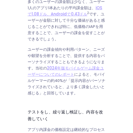
多くのユーザーの課金額は少なく、ユーザー
1人のアプリ1本あたりの平均課金額は、
iOS
2
で1.08ドル、Androidで0.43ドル
です。ユ
ーザーが金額に対して十分な価値があると感
じることができれば特に、低価格のIAPを用
意することで、ユーザーの課金を促すことが
できるでしょう。
ユーザーの課金傾向や利用パターン、ニーズ
や願望を分析することで、提供する内容をパ
ーソナライズすることもできるようになりま
す。当社の
2024年版モバイルゲーム課金ユ
ーザーについてのレポート
によると、モバイ
ルゲーマーの約40%が「提示内容がパーソナ
ライズされていると、より多く課金したいと
感じる」と回答しています。
テストをし、繰り返し検証し、内容を改
善していく
アプリ内課金の価格設定は継続的なプロセス