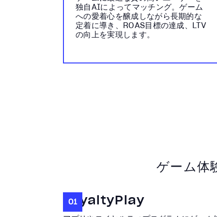
独自AIによってマッチング。ゲーム
への愛着心を醸成しながら長期的な
定着に導き、ROAS目標の達成、LTV
の向上を実現します。
ゲーム体
LoyaltyPlay
01