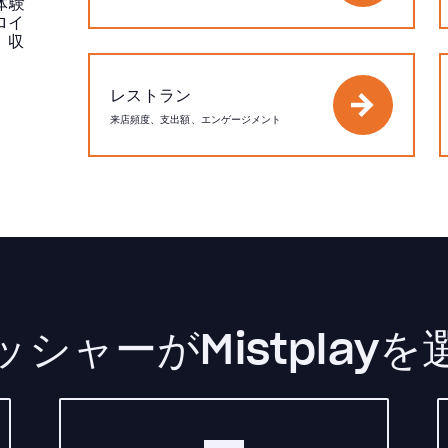
体験
ロイ
、収
レストラン
来店頻度、支出額、エンゲージメント
シャーがMistplay