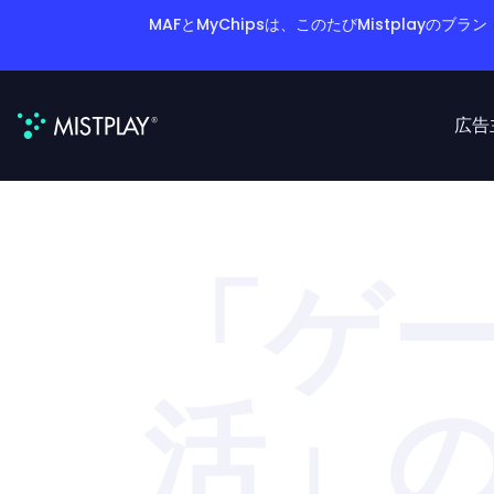
MAFとMyChipsは、このたびMistplay
広告
「ゲ
活」