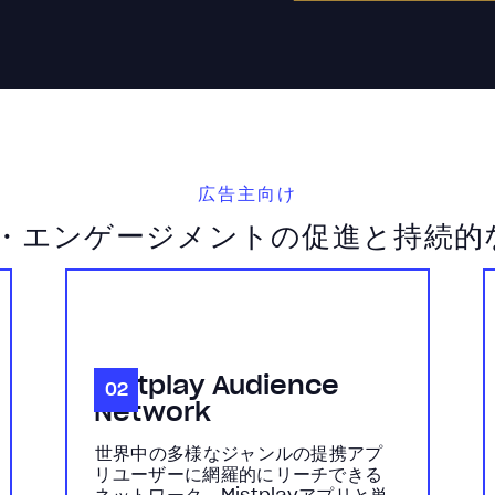
広告主向け
・エンゲージメントの促進と持続的な
Mistplay Audience
02
Network
世界中の多様なジャンルの提携アプ
リユーザーに網羅的にリーチできる